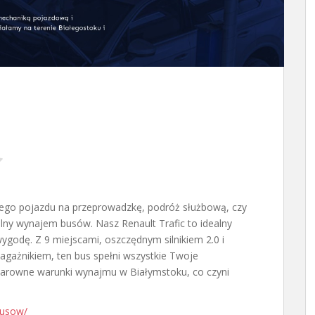
nnego pojazdu na przeprowadzkę, podróż służbową, czy
alny wynajem busów. Nasz Renault
Trafic to idealny
wygodę. Z 9 miejscami, oszczędnym silnikiem 2.0 i
gażnikiem, ten bus spełni wszystkie Twoje
klarowne warunki wynajmu w Białymstoku, co czyni
busow/