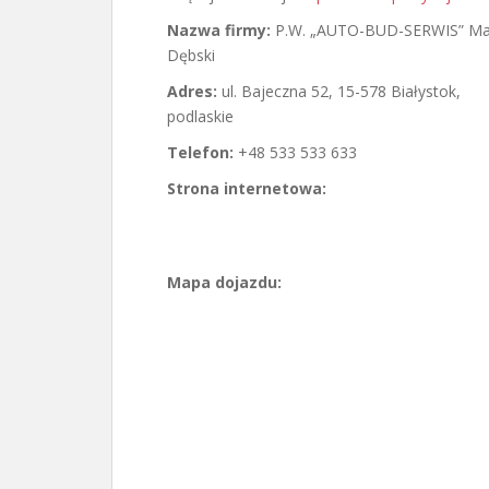
Nazwa firmy:
P.W. „AUTO-BUD-SERWIS” Ma
Dębski
Adres:
ul. Bajeczna 52
,
15-578 Białystok
,
podlaskie
Telefon:
+48 533 533 633
Strona internetowa:
Mapa dojazdu: