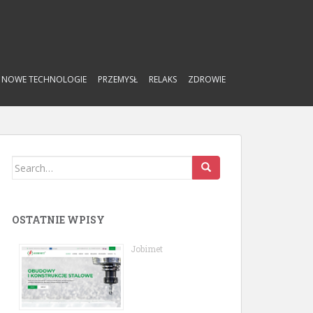
NOWE TECHNOLOGIE
PRZEMYSŁ
RELAKS
ZDROWIE
Search
for:
OSTATNIE WPISY
Jobimet