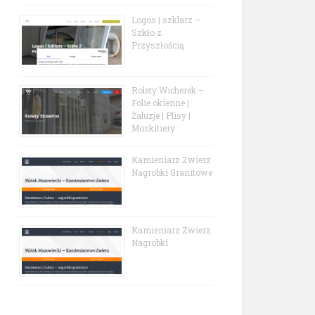
Logos | szklarz –
Szkło z
Przyszłością
Rolety Wicherek –
Folie okienne |
Żaluzje | Plisy |
Moskitiery
Kamieniarz Zwierz
Nagrobki Granitowe
Kamieniarz Zwierz
Nagrobki