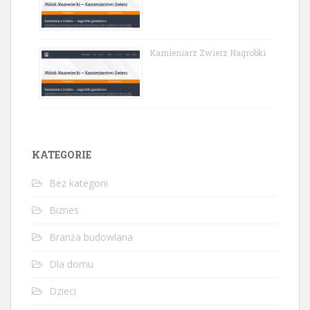
Kamieniarz Zwierz Nagrobki
KATEGORIE
Bez kategorii
Biznes
Branża budowlana
Dla domu
Dzieci