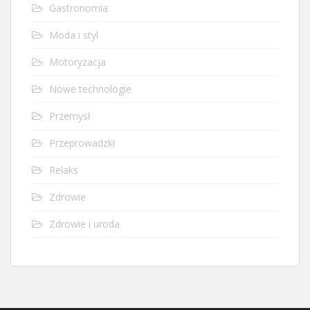
Gastronomia
Moda i styl
Motoryzacja
Nowe technologie
Przemysł
Przeprowadzki
Relaks
Zdrowie
Zdrowie i uroda