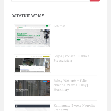
for:
OSTATNIE WPISY
Jobimet
Logos | szklarz – Szkło z
Przyszłością
Rolety Wicherek – Folie
okienne | Żaluzje | Plisy |
Moskitiery
Kamieniarz Zwierz Nagrobki
Granitowe