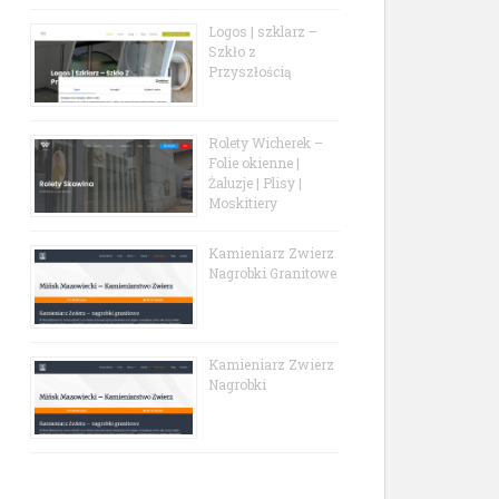
Logos | szklarz –
Szkło z
Przyszłością
Rolety Wicherek –
Folie okienne |
Żaluzje | Plisy |
Moskitiery
Kamieniarz Zwierz
Nagrobki Granitowe
Kamieniarz Zwierz
Nagrobki