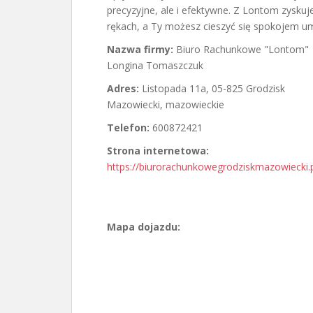
precyzyjne, ale i efektywne. Z Lontom zysku
rękach, a Ty możesz cieszyć się spokojem um
Nazwa firmy:
Biuro Rachunkowe "Lontom"
Longina Tomaszczuk
Adres:
Listopada 11a
,
05-825 Grodzisk
Mazowiecki
,
mazowieckie
Telefon:
600872421
Strona internetowa:
https://biurorachunkowegrodziskmazowiecki.p
Mapa dojazdu: