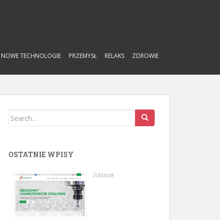
NOWE TECHNOLOGIE
PRZEMYSŁ
RELAKS
ZDROWIE
Search
for:
OSTATNIE WPISY
Jobimet