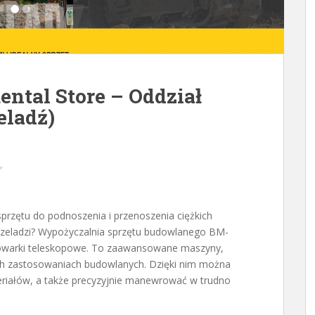
ntal Store – Oddział
eladź)
przętu do podnoszenia i przenoszenia ciężkich
zeladzi? Wypożyczalnia sprzętu budowlanego BM-
adowarki teleskopowe. To zaawansowane maszyny,
ch zastosowaniach budowlanych. Dzięki nim można
riałów, a także precyzyjnie manewrować w trudno