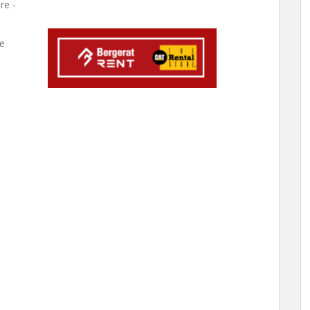
re -
ie