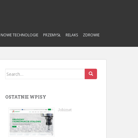
NOWE TECHNOLOGIE
PRZEMYSŁ
RELAKS
ZDROWIE
Search
for:
OSTATNIE WPISY
Jobimet