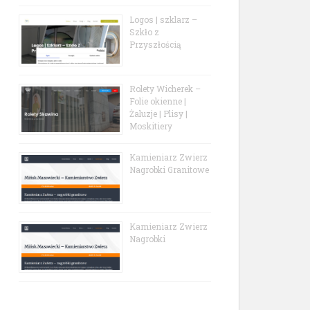
Logos | szklarz –
Szkło z
Przyszłością
Rolety Wicherek –
Folie okienne |
Żaluzje | Plisy |
Moskitiery
Kamieniarz Zwierz
Nagrobki Granitowe
Kamieniarz Zwierz
Nagrobki