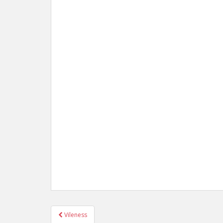
Post
Vileness