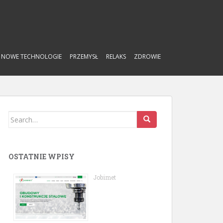
NOWE TECHNOLOGIE
PRZEMYSŁ
RELAKS
ZDROWIE
Search
for:
OSTATNIE WPISY
Jobimet