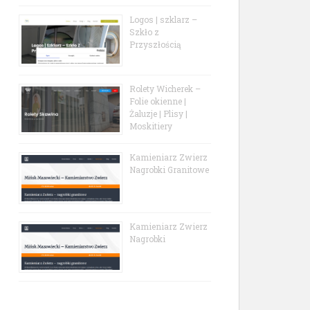
Logos | szklarz –
Szkło z
Przyszłością
Rolety Wicherek –
Folie okienne |
Żaluzje | Plisy |
Moskitiery
Kamieniarz Zwierz
Nagrobki Granitowe
Kamieniarz Zwierz
Nagrobki