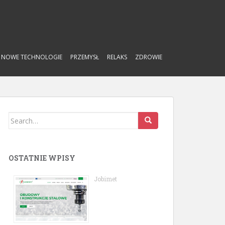
NOWE TECHNOLOGIE
PRZEMYSŁ
RELAKS
ZDROWIE
Search
for:
OSTATNIE WPISY
Jobimet