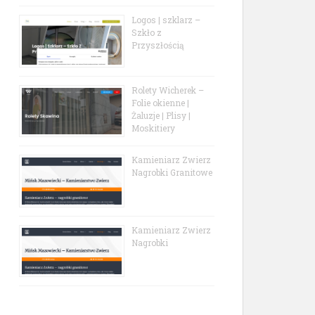
Logos | szklarz –
Szkło z
Przyszłością
Rolety Wicherek –
Folie okienne |
Żaluzje | Plisy |
Moskitiery
Kamieniarz Zwierz
Nagrobki Granitowe
Kamieniarz Zwierz
Nagrobki