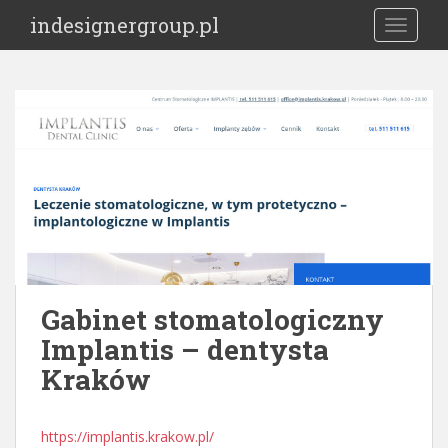
S
indesignergroup.pl
TOGGLE
k
i
p
t
o
m
a
i
n
c
o
n
t
Gabinet stomatologiczny
e
Implantis – dentysta
n
Kraków
t
https://implantis.krakow.pl/