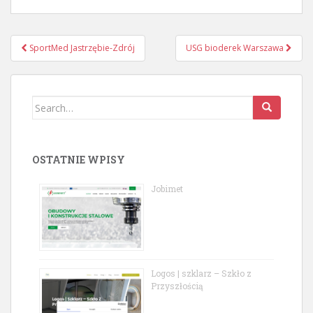
Post
SportMed Jastrzębie-Zdrój
USG bioderek Warszawa
navigation
Search
for:
OSTATNIE WPISY
Jobimet
Logos | szklarz – Szkło z
Przyszłością