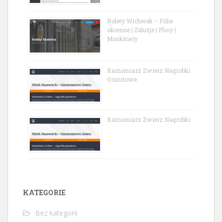
Rolety Wicherek – Folie
okienne | Żaluzje | Plisy |
Moskitiery
Kamieniarz Zwierz Nagrobki
Granitowe
Kamieniarz Zwierz Nagrobki
KATEGORIE
Bez kategorii