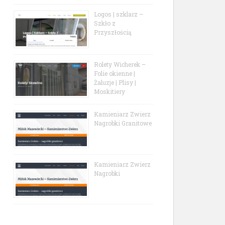
Logos | szklarz –
Szkło z
Przyszłością
Rolety Wicherek –
Folie okienne |
Żaluzje | Plisy |
Moskitiery
Kamieniarz Zwierz
Nagrobki Granitowe
Kamieniarz Zwierz
Nagrobki