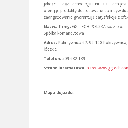
jakości. Dzięki technologii CNC, GG Tech jes
oferując produkty dostosowane do indywidual
zaangażowanie gwarantują satysfakcję z efe
Nazwa firmy:
GG TECH POLSKA sp. z o.o.
Spółka komandytowa
Adres:
Pokrzywnica 62
,
99-120 Pokrzywnica
,
łódzkie
Telefon:
509 682 189
Strona internetowa:
http://www.ggtech.com
Mapa dojazdu: