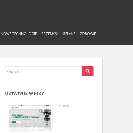
NOWE TECHNOLOGIE
PRZEMYSŁ
RELAKS
ZDROWIE
Search
for:
OSTATNIE WPISY
Jobimet