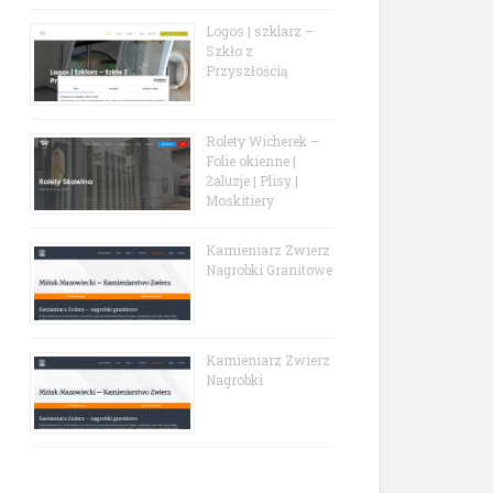
Logos | szklarz –
Szkło z
Przyszłością
Rolety Wicherek –
Folie okienne |
Żaluzje | Plisy |
Moskitiery
Kamieniarz Zwierz
Nagrobki Granitowe
Kamieniarz Zwierz
Nagrobki