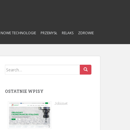
NOWE TECHNOLOGIE
PRZEMYSŁ
RELAKS
ZDROWIE
Search
for:
OSTATNIE WPISY
Jobimet