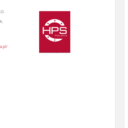
.O.
a
,
.pl/