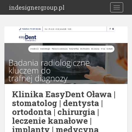
S
indesignergroup.pl
TOGGLE
k
i
p
t
o
m
a
i
n
c
o
n
t
Klinika EasyDent Oława |
e
stomatolog | dentysta |
n
ortodonta | chirurgia |
t
leczenie kanałowe |
implanty | medycyna