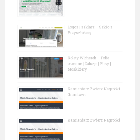
Logos | szklarz – Szkło z
Przyszłością
Rolety Wicherek – Folie
okienne | Żaluzje | Plisy |
Moskitiery
Kamieniarz Zwierz Nagrobki
Granitowe
Kamieniarz Zwierz Nagrobki