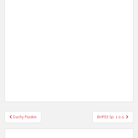
Post
Dachy Płaskie
BHPEX Sp. z o.o.
navigation