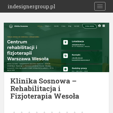
S
indesignergroup.pl
TOGGLE
k
i
p
t
o
m
a
i
n
c
o
n
t
Klinika Sosnowa –
e
Rehabilitacja i
n
Fizjoterapia Wesoła
t