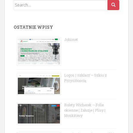
Search
for:
OSTATNIE WPISY
Jobimet
Logos | szklarz – Szkło z
Przyszłością
Rolety Wicherek – Folie
okienne | Żaluzje | Plisy |
Moskitiery