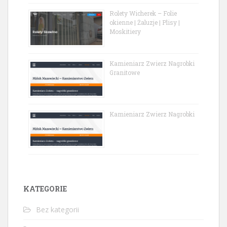
Rolety Wicherek – Folie
okienne | Żaluzje | Plisy |
Moskitiery
Kamieniarz Zwierz Nagrobki
Granitowe
Kamieniarz Zwierz Nagrobki
KATEGORIE
Bez kategorii