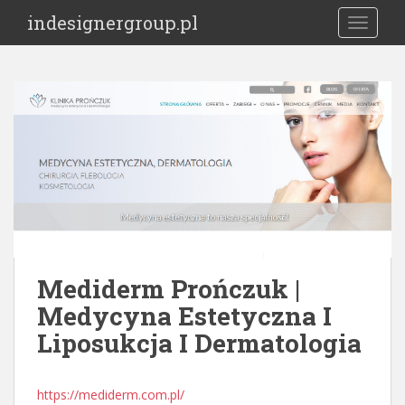
S
indesignergroup.pl
TOGGLE
k
i
p
t
o
m
a
i
n
c
o
n
t
Mediderm Prończuk |
e
Medycyna Estetyczna I
n
Liposukcja I Dermatologia
t
https://mediderm.com.pl/