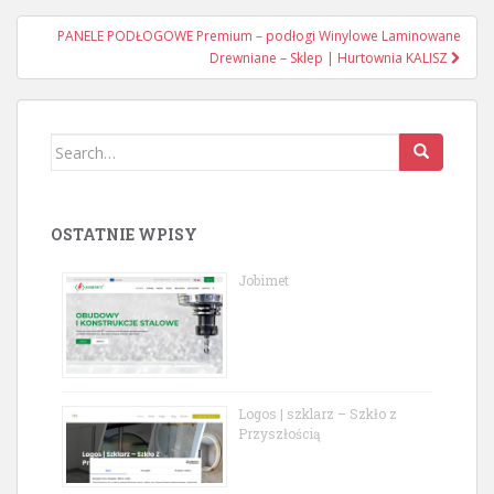
navigation
PANELE PODŁOGOWE Premium – podłogi Winylowe Laminowane
Drewniane – Sklep | Hurtownia KALISZ
Search
for:
OSTATNIE WPISY
Jobimet
Logos | szklarz – Szkło z
Przyszłością