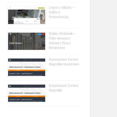
Logos | szklarz –
Szkło z
Przyszłością
Rolety Wicherek –
Folie okienne |
Żaluzje | Plisy |
Moskitiery
Kamieniarz Zwierz
Nagrobki Granitowe
Kamieniarz Zwierz
Nagrobki