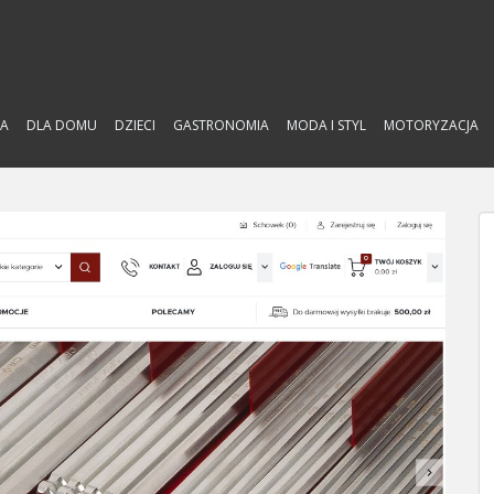
A
DLA DOMU
DZIECI
GASTRONOMIA
MODA I STYL
MOTORYZACJA