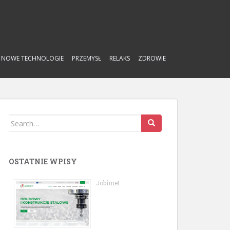
NOWE TECHNOLOGIE
PRZEMYSŁ
RELAKS
ZDROWIE
Search
for:
OSTATNIE WPISY
Jobimet