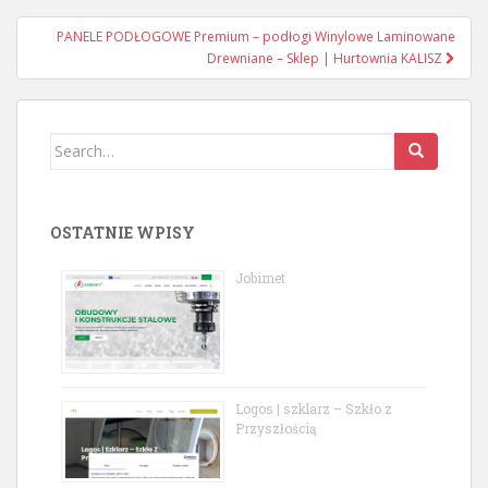
navigation
PANELE PODŁOGOWE Premium – podłogi Winylowe Laminowane
Drewniane – Sklep | Hurtownia KALISZ
Search
for:
OSTATNIE WPISY
Jobimet
Logos | szklarz – Szkło z
Przyszłością