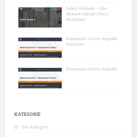
Rolety Wicherek – Folie
okienne | Żaluzje | Plisy |
Moskitiery
Kamieniarz Zwierz Nagrobki
Granitowe
Kamieniarz Zwierz Nagrobki
KATEGORIE
Bez kategorii