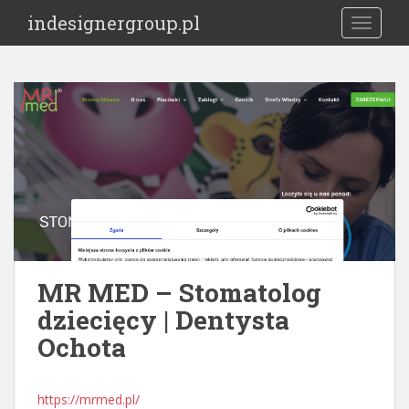
S
indesignergroup.pl
TOGGLE
k
i
p
t
o
m
a
i
n
c
o
n
t
MR MED – Stomatolog
e
dziecięcy | Dentysta
n
Ochota
t
https://mrmed.pl/