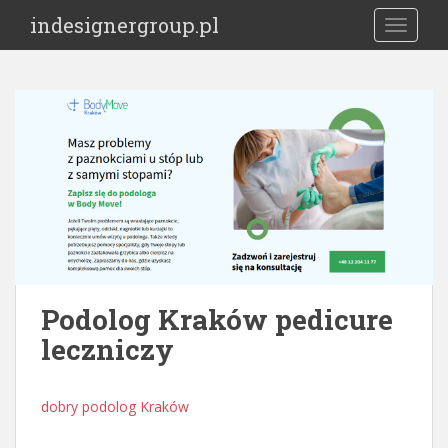
S
indesignergroup.pl
TOGGLE
k
i
p
t
o
m
a
i
n
c
o
n
t
Podolog Kraków pedicure
e
leczniczy
n
t
dobry podolog Kraków