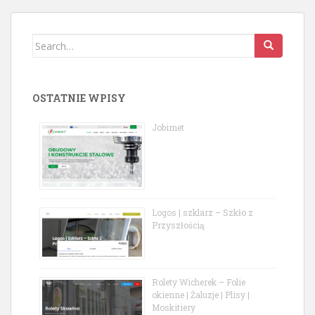
Search
for:
OSTATNIE WPISY
Jobimet
Logos | szklarz – Szkło z
Przyszłością
Rolety Wicherek – Folie
okienne | Żaluzje | Plisy |
Moskitiery