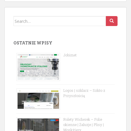
Search
for:
OSTATNIE WPISY
Jobimet
Logos | szklarz – Szkło z
Przyszłością
Rolety Wicherek – Folie
okienne | Żaluzje | Plisy |
Moskitiery