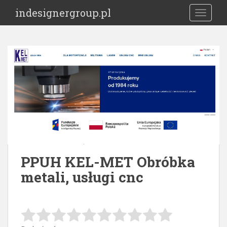
S
indesignergroup.pl
TOGGLE
k
i
p
t
o
m
a
i
n
c
o
n
t
PPUH KEL-MET Obróbka
e
metali, usługi cnc
n
t