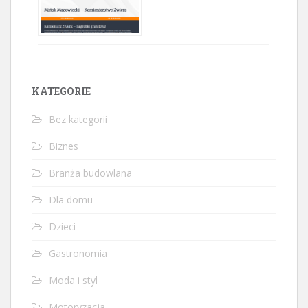
KATEGORIE
Bez kategorii
Biznes
Branża budowlana
Dla domu
Dzieci
Gastronomia
Moda i styl
Motoryzacja