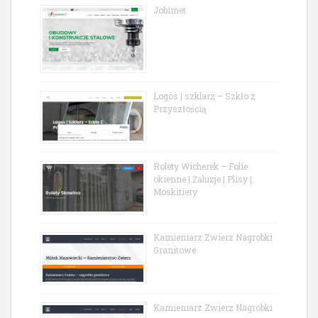
Jobimet
Logos | szklarz – Szkło z
Przyszłością
Rolety Wicherek – Folie
okienne | Żaluzje | Plisy |
Moskitiery
Kamieniarz Zwierz Nagrobki
Granitowe
Kamieniarz Zwierz Nagrobki