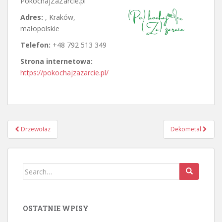
PokochajZaZarcie.pl
Adres:
,
Kraków
,
małopolskie
Telefon:
+48 792 513 349
Strona internetowa:
https://pokochajzazarcie.pl/
Post
Drzewołaz
Dekometal
navigation
Search
for:
OSTATNIE WPISY