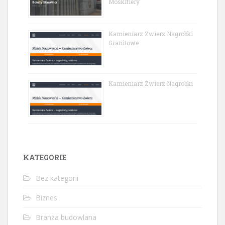
Moskitiery
Kamieniarz Zwierz Nagrobki
Granitowe
Kamieniarz Zwierz Nagrobki
KATEGORIE
Bez kategorii
Biznes
Branża budowlana