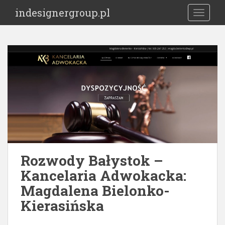
S
indesignergroup.pl
TOGGLE
k
i
p
t
o
m
a
i
n
c
o
n
t
Rozwody Bałystok –
e
Kancelaria Adwokacka:
n
Magdalena Bielonko-
t
Kierasińska