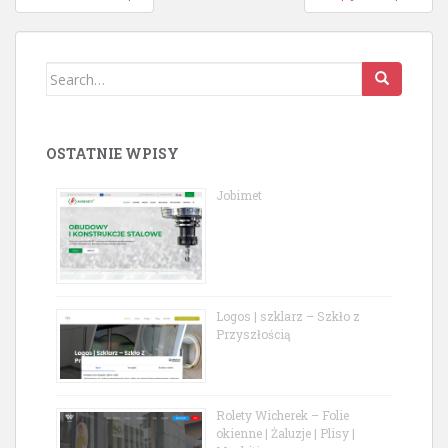
navigation
Search
for:
OSTATNIE WPISY
Jobimet
Logos | szklarz – Szkło z
Przyszłością
Rolety Wicherek – Folie
okienne | Żaluzje | Plisy |