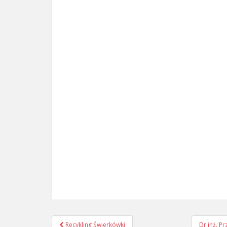
Post
Recykling Świerkówki
Dr inż. 