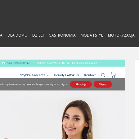
A
DLA DOMU
DZIECI
GASTRONOMIA
MODA I STYL
MOTORYZACJA