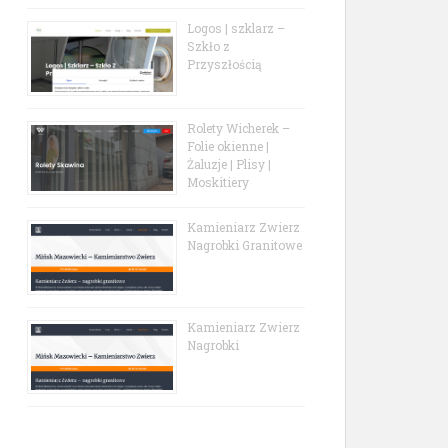
Logos | szklarz –
Szkło z
Przyszłością
Rolety Wicherek –
Folie okienne |
Żaluzje | Plisy |
Moskitiery
Kamieniarz Zwierz
Nagrobki Granitowe
Kamieniarz Zwierz
Nagrobki