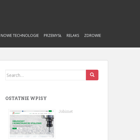
NOWE TECHNOLOGIE
PRZEMYSŁ
RELAKS
ZDROWIE
Search
for:
OSTATNIE WPISY
Jobimet