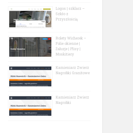
Logos | szklarz –
Szkło z
Przyszłością
Rolety Wicherek –
Folie okienne |
Żaluzje | Plisy |
Moskitiery
Kamieniarz Zwierz
Nagrobki Granitowe
Kamieniarz Zwierz
Nagrobki