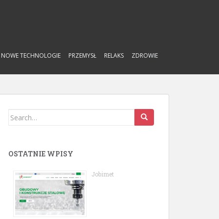
NOWE TECHNOLOGIE
PRZEMYSŁ
RELAKS
ZDROWIE
Search
for:
OSTATNIE WPISY
Jobimet