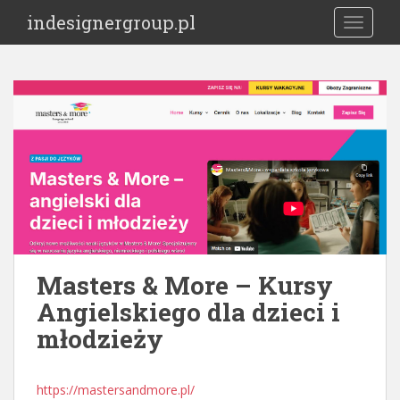
S
indesignergroup.pl
TOGGLE
k
i
p
t
o
m
a
i
n
c
o
n
t
Masters & More – Kursy
e
Angielskiego dla dzieci i
n
młodzieży
t
https://mastersandmore.pl/