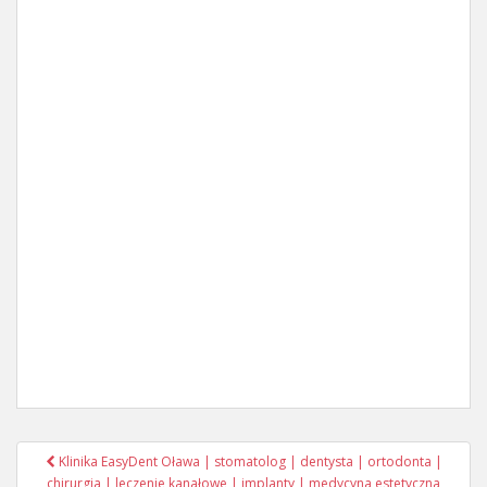
Post
Klinika EasyDent Oława | stomatolog | dentysta | ortodonta |
chirurgia | leczenie kanałowe | implanty | medycyna estetyczna