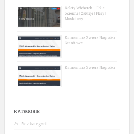
Rolety Wicherek – Folie
okienne | Żaluzje | Plisy |
Moskitiery
Kamieniarz Zwierz Nagrobki
Granitowe
Kamieniarz Zwierz Nagrobki
KATEGORIE
Bez kategorii