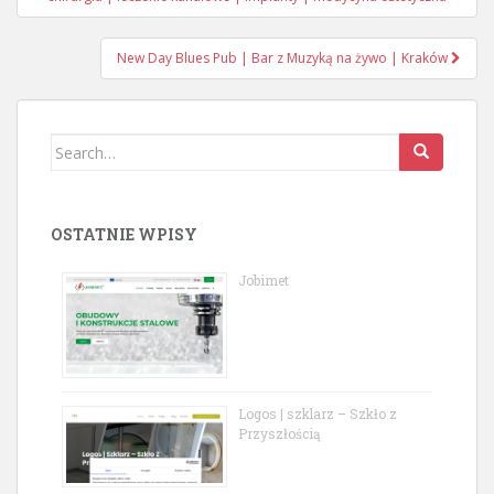
navigation
New Day Blues Pub | Bar z Muzyką na żywo | Kraków
Search
for:
OSTATNIE WPISY
Jobimet
Logos | szklarz – Szkło z
Przyszłością